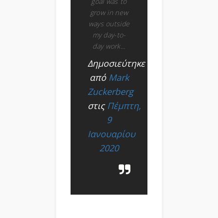
goal was to
grow in new
ways outside
my day-to-
day work...
Δημοσιεύτηκε
από
Mark
Zuckerberg
στις
Πέμπτη,
9
Ιανουαρίου
2020