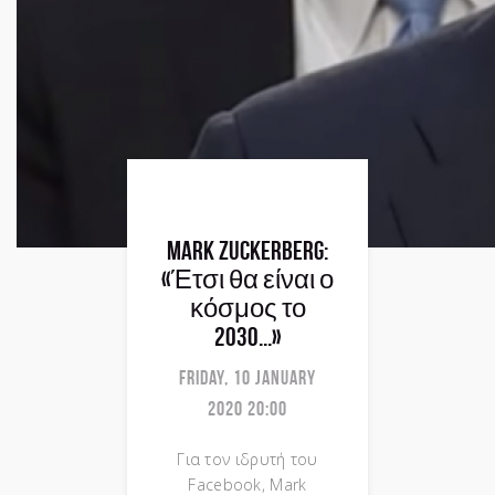
Mark Zuckerberg:
«Έτσι θα είναι ο
κόσμος το
2030...»
Friday, 10 January
2020 20:00
Για τον ιδρυτή του
Facebook, Mark