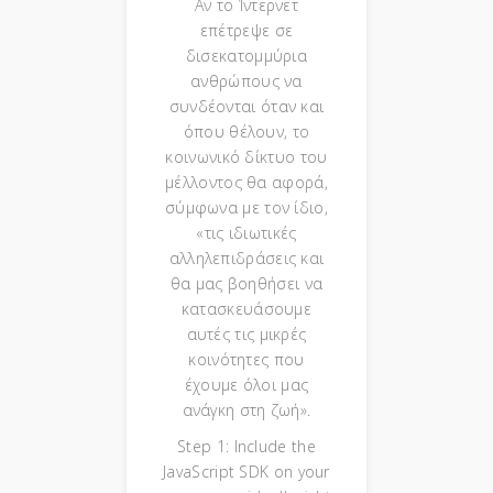
Αν το Ίντερνετ
επέτρεψε σε
δισεκατομμύρια
ανθρώπους να
συνδέονται όταν και
όπου θέλουν, το
κοινωνικό δίκτυο του
μέλλοντος θα αφορά,
σύμφωνα με τον ίδιο,
«τις ιδιωτικές
αλληλεπιδράσεις και
θα μας βοηθήσει να
κατασκευάσουμε
αυτές τις μικρές
κοινότητες που
έχουμε όλοι μας
ανάγκη στη ζωή».
Step 1: Include the
JavaScript SDK on your