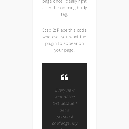
page once, ideally right
after the opening body
tag.
Step 2: Place this code
wherever you want the
plugin to appear on
your page.
Every new
year of the
last decade I
set a
personal
challenge. My