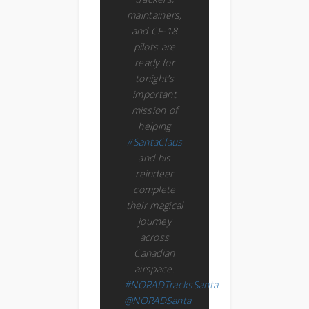
maintainers,
and CF-18
pilots are
ready for
tonight’s
important
mission of
helping
#SantaClaus
and his
reindeer
complete
their magical
journey
across
Canadian
airspace.
#NORADTracksSanta
@NORADSanta