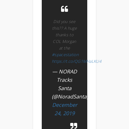
Did you see
this?? A huge
thanks to
COL Morgan
at the
#spacestation
https://t.co/QG1MHaLKU4
— NORAD
Tracks
Santa
(@NoradSanta)
December
24, 2019