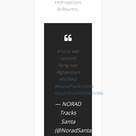
εκατομμύρια
άνθρωποι.
#Santa
was
spotted
flying over
Afghanistan!
#NORAD
#NoradTracksSanta
https://t.co/r69dW7VWik
— NORAD
Tracks
Santa
(@NoradSanta)