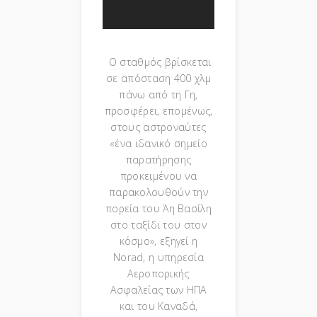
Ο σταθμός βρίσκεται
σε απόσταση 400 χλμ
πάνω από τη Γη,
προσφέρει, επομένως,
στους αστροναύτες
«ένα ιδανικό σημείο
παρατήρησης
προκειμένου να
παρακολουθούν την
πορεία του Άη Βασίλη
στο ταξίδι του στον
κόσμο», εξηγεί η
Norad, η υπηρεσία
Αεροπορικής
Ασφαλείας των ΗΠΑ
και του Καναδά,