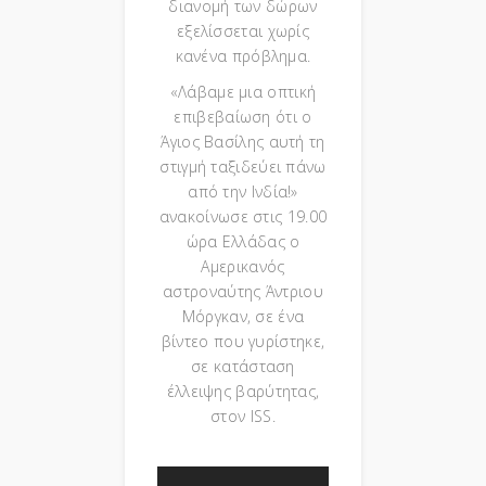
διανομή των δώρων
εξελίσσεται χωρίς
κανένα πρόβλημα.
«Λάβαμε μια οπτική
επιβεβαίωση ότι ο
Άγιος Βασίλης αυτή τη
στιγμή ταξιδεύει πάνω
από την Ινδία!»
ανακοίνωσε στις 19.00
ώρα Ελλάδας ο
Αμερικανός
αστροναύτης Άντριου
Μόργκαν, σε ένα
βίντεο που γυρίστηκε,
σε κατάσταση
έλλειψης βαρύτητας,
στον ISS.