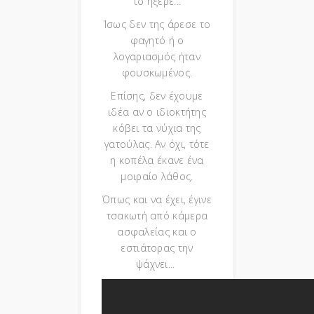
το ήξερε...
Ίσως δεν της άρεσε το
φαγητό ή ο
λογαριασμός ήταν
φουσκωμένος.
Επίσης, δεν έχουμε
ιδέα αν ο ιδιοκτήτης
κόβει τα νύχια της
γατούλας. Αν όχι, τότε
η κοπέλα έκανε ένα
μοιραίο λάθος.
Όπως και να έχει, έγινε
τσακωτή από κάμερα
ασφαλείας και ο
εστιάτορας την
ψάχνει...