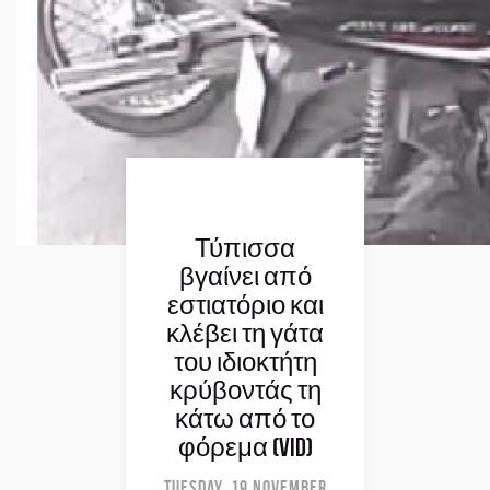
Τύπισσα
βγαίνει από
εστιατόριο και
κλέβει τη γάτα
του ιδιοκτήτη
κρύβοντάς τη
κάτω από το
φόρεμα (vid)
Tuesday, 19 November