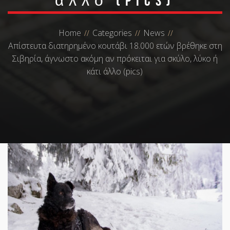
άλλο (pics)
Home
Categories
News
Απίστευτα διατηρημένο κουτάβι 18.000 ετών βρέθηκε στη
Σιβηρία, άγνωστο ακόμη αν πρόκειται για σκύλο, λύκο ή
κάτι άλλο (pics)