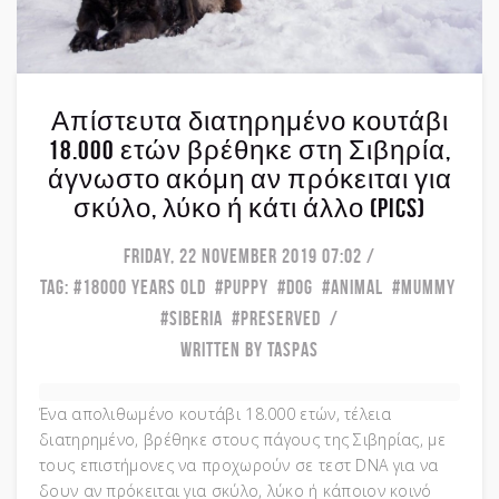
Απίστευτα διατηρημένο κουτάβι
18.000 ετών βρέθηκε στη Σιβηρία,
άγνωστο ακόμη αν πρόκειται για
σκύλο, λύκο ή κάτι άλλο (pics)
FRIDAY, 22 NOVEMBER 2019 07:02
TAG:
18000 YEARS OLD
PUPPY
DOG
ANIMAL
MUMMY
SIBERIA
PRESERVED
WRITTEN BY TASPAS
Ένα απολιθωμένο κουτάβι 18.000 ετών, τέλεια
διατηρημένο, βρέθηκε στους πάγους της Σιβηρίας, με
τους επιστήμονες να προχωρούν σε τεστ DNA για να
δουν αν πρόκειται για σκύλο, λύκο ή κάποιον κοινό