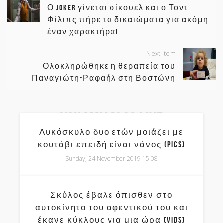
Ο Joker γίνεται σίκουελ και ο Τοντ
Φίλιπς πήρε τα δικαιώματα για ακόμη
έναν χαρακτήρα!
Next Item
Ολοκληρώθηκε η θεραπεία του
Παναγιώτη-Ραφαήλ στη Βοστώνη
You May Also Like
Λυκόσκυλο δυο ετών μοιάζει με
κουτάβι επειδή είναι νάνος (pics)
Sunday, 24 November 2019 15:08
Σκύλος έβαλε όπισθεν στο
αυτοκίνητο του αφεντικού του και
έκανε κύκλους για μια ώρα (vids)