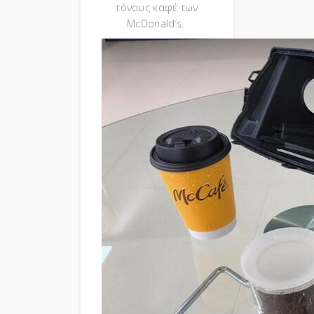
τόνους καφέ των
McDonald’s.