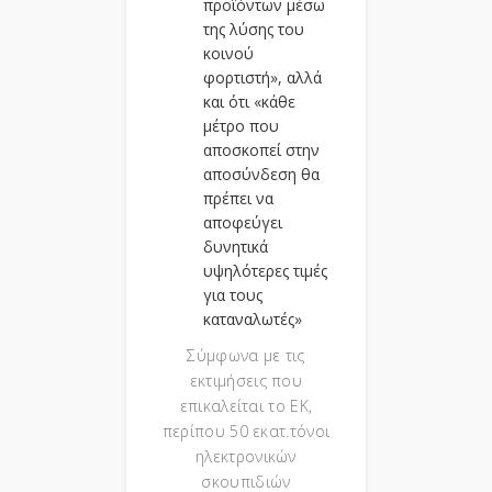
προϊόντων μέσω
της λύσης του
κοινού
φορτιστή», αλλά
και ότι «κάθε
μέτρο που
αποσκοπεί στην
αποσύνδεση θα
πρέπει να
αποφεύγει
δυνητικά
υψηλότερες τιμές
για τους
καταναλωτές»
Σύμφωνα με τις
εκτιμήσεις που
επικαλείται το ΕΚ,
περίπου 50 εκατ.τόνοι
ηλεκτρονικών
σκουπιδιών