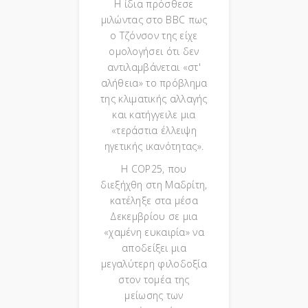
Η ίδια πρόσθεσε
μιλώντας στο BBC πως
ο Τζόνσον της είχε
ομολογήσει ότι δεν
αντιλαμβάνεται «στ'
αλήθεια» το πρόβλημα
της κλιματικής αλλαγής
και κατήγγειλε μια
«τεράστια έλλειψη
ηγετικής ικανότητας».
Η COP25, που
διεξήχθη στη Μαδρίτη,
κατέληξε στα μέσα
Δεκεμβρίου σε μια
«χαμένη ευκαιρία» να
αποδείξει μια
μεγαλύτερη φιλοδοξία
στον τομέα της
μείωσης των