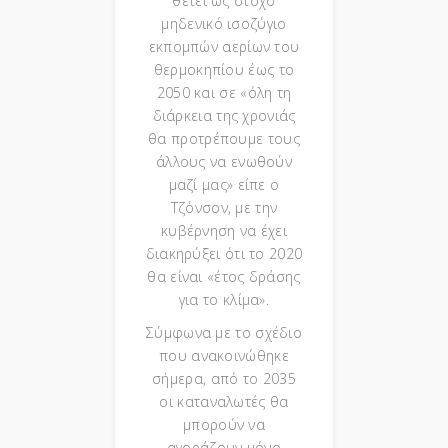
θέτει ως στόχο
μηδενικό ισοζύγιο
εκπομπών αερίων του
θερμοκηπίου έως το
2050 και σε «όλη τη
διάρκεια της χρονιάς
θα προτρέπουμε τους
άλλους να ενωθούν
μαζί μας» είπε ο
Τζόνσον, με την
κυβέρνηση να έχει
διακηρύξει ότι το 2020
θα είναι «έτος δράσης
για το κλίμα».
Σύμφωνα με το σχέδιο
που ανακοινώθηκε
σήμερα, από το 2035
οι καταναλωτές θα
μπορούν να
αγοράζουν μόνο