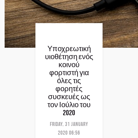
Υποχρεωτική
υιοθέτηση ενός
κοινού
φορτιστή για
όλες τις
φορητές
συσκευές ως
τον Ιούλιο του
2020
Friday, 31 January
2020 06:56