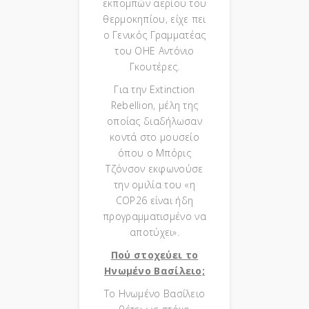
εκπομπών αερίου του
θερμοκηπίου, είχε πει
ο Γενικός Γραμματέας
του ΟΗΕ Αντόνιο
Γκουτέρες.
Για την Extinction
Rebellion, μέλη της
οποίας διαδήλωσαν
κοντά στο μουσείο
όπου ο Μπόρις
Τζόνσον εκφωνούσε
την ομιλία του «η
COP26 είναι ήδη
προγραμματισμένο να
αποτύχει».
Πού στοχεύει το
Ηνωμένο Βασίλειο;
Το Ηνωμένο Βασίλειο