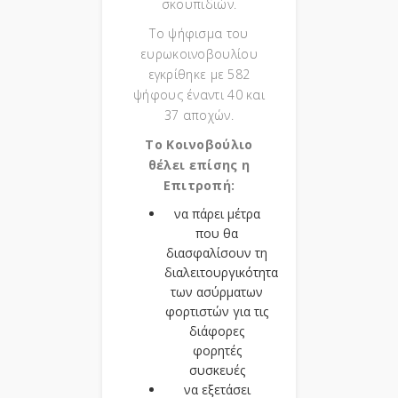
σκουπιδιών.
Το ψήφισμα του
ευρωκοινοβουλίου
εγκρίθηκε με 582
ψήφους έναντι 40 και
37 αποχών.
Το Κοινοβούλιο
θέλει επίσης η
Επιτροπή:
να πάρει μέτρα
που θα
διασφαλίσουν τη
διαλειτουργικότητα
των ασύρματων
φορτιστών για τις
διάφορες
φορητές
συσκευές
να εξετάσει