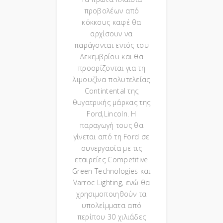
προβολέων από
κόκκους καφέ θα
αρχίσουν να
παράγονται εντός του
Δεκεμβρίου και θα
προορίζονται για τη
λιμουζίνα πολυτελείας
Contintental της
θυγατρικής μάρκας της
Ford,Lincoln. H
παραγωγή τους θα
γίνεται από τη Ford σε
συνεργασία με τις
εταιρείες Competitive
Green Technologies και
Varroc Lighting, ενώ θα
χρησιμοποιηθούν τα
υπολείμματα από
περίπου 30 χιλιάδες