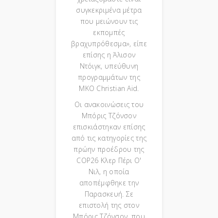
συγκεκριμένα μέτρα
που μειώνουν τις
εκπομπές
βραχυπρόθεσμα», είπε
επίσης η Άλισον
Ντόιγκ, υπεύθυνη
προγραμμάτων της
ΜΚΟ Christian Aid.
Οι ανακοινώσεις του
Μπόρις Τζόνσον
επισκιάστηκαν επίσης
από τις κατηγορίες της
πρώην προέδρου της
COP26 Κλερ Πέρι Ο'
Νιλ, η οποία
αποπέμφθηκε την
Παρασκευή. Σε
επιστολή της στον
Μπόρις Τζόνσον, που