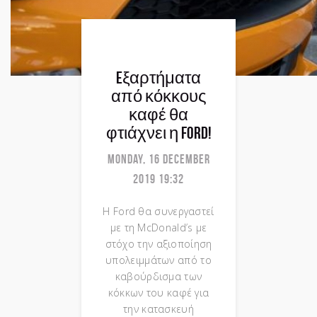
Eξαρτήματα
από κόκκους
καφέ θα
φτιάχνει η Ford!
Monday, 16 December
2019 19:32
H Ford θα συνεργαστεί
με τη McDonald’s με
στόχο την αξιοποίηση
υπολειμμάτων από το
καβούρδισμα των
κόκκων του καφέ για
την κατασκευή