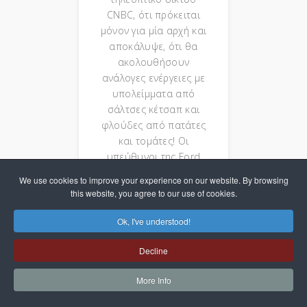
CNBC, ότι πρόκειται
μόνον για μία αρχή και
αποκάλυψε, ότι θα
ακολουθήσουν
ανάλογες ενέργειες με
υπολείμματα από
σάλτσες κέτσαπ και
φλούδες από πατάτες
και τομάτες! Οι
υπεύθυνοι της Ford
δηλώνουν
We use cookies to improve your experience on our website. By browsing
πεπεισμένοι, ότι όλα
this website, you agree to our use of cookies.
αυτά μπορούν να
αξιοποιηθούν άριστα
Ok, I've understood!
στον κλάδο της
αυτοκινητοβιομηχανίας.
Decline
More Info
News