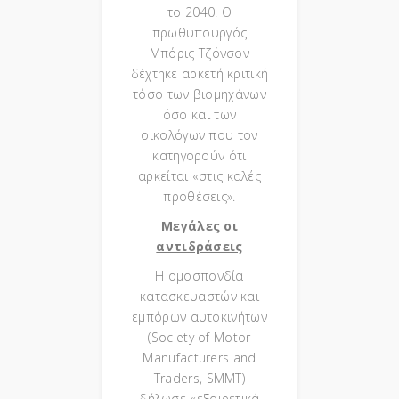
το 2040. Ο
πρωθυπουργός
Μπόρις Τζόνσον
δέχτηκε αρκετή κριτική
τόσο των βιομηχάνων
όσο και των
οικολόγων που τον
κατηγορούν ότι
αρκείται «στις καλές
προθέσεις».
Μεγάλες οι
αντιδράσεις
Η ομοσπονδία
κατασκευαστών και
εμπόρων αυτοκινήτων
(Society of Motor
Manufacturers and
Traders, SMMT)
δήλωσε «εξαιρετικά