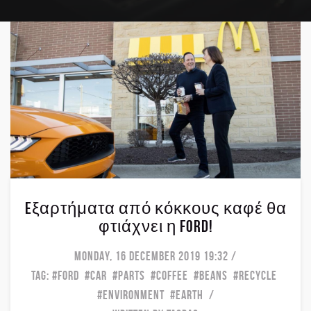
Eξαρτήματα από κόκκους καφέ θα
φτιάχνει η Ford!
MONDAY, 16 DECEMBER 2019 19:32
TAG:
FORD
CAR
PARTS
COFFEE
BEANS
RECYCLE
ENVIRONMENT
EARTH