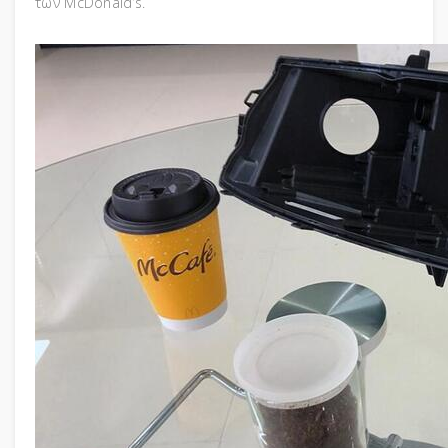
των McDonald’s.